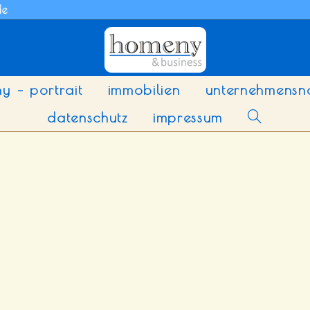
de
y – portrait
immobilien
unternehmensn
datenschutz
impressum
website-
suche
umschalten