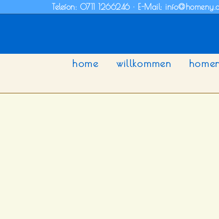
Zum
Telefon: 0711 1266246 · E-Mail: info@homeny.
Inhalt
springen
home
willkommen
homen